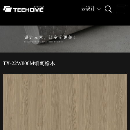
云设计
TX-22W808M缅甸榆木