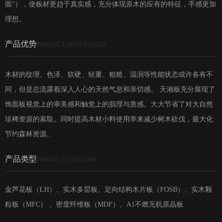
面”），使板材更趋于真实感，充分体现原木的应有的特征，手感更加
理想。
产品优势
PRODUCT ADVANTAGES
木材的纹理、色泽、软硬、轻重、粗糙、温润等性能状态或许各有不
同，但是总流露着深入人心的天然气息和亲切感。 天湘板充分展现了
饰面板视觉上的审美感和触觉上的肌理与质感。大大节省了对大自然
珍稀资源的索取。同时提高木材小料使用率来减少树木砍伐，最大化
节约森林资源。
产品类型
PRODUCT CATEGORY
金芦花板（LH）、实木多层板、定向结构木片板（FOSB）、实木颗
粒板（MFC） 、密度纤维板（MDF）、A1不燃无机原晶板