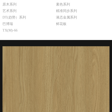
原木系列
素色系列
艺术系列
精准同步系列
DT(趋势）系列
液态金属系列
巴博瑞
鲜花板
TX(M)-66
厚度：3-25mm
标准规格：