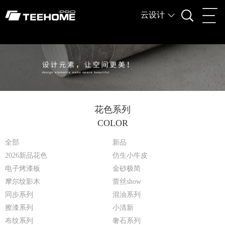
云设计
花色系列
COLOR
全部
新品
2026新品花色
仿生小牛皮
电子烤漆板
金砂极简
摩尔纹影木
蕾丝show
同步系列
混油系列
擦漆系列
小清新
布纹系列
奢石系列